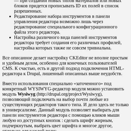
— при создании новых типов материалов или новых
блоков придется прописывать ID их полей в список
разрешенных.
Редактирование набора инструментов в панели
управления редактора возможно лишь через
редактирование специального конфигурационного
файла этого редактора.
Настройка различного вида панелей инструментов
редактора требует создания его различных профилей,
настройка которых также не совсем тривиальна.
Все описанное делает настройку CKEditor не вполне простым
и удобным делом, особенно для конечных пользователей
CMS. К счастью, есть и другой подход подключения HTML-
редактора к Drupal, лишенный описанных выше неудобств.
Вместо использования специально «заточенного» под
конкретный WYSIWYG-редактор модуля можно установить
модуль
Wysiwyg
(http://drupal.org/project/Wysiwyg),
позволяющий подключать на выбор почти любые из
существующих редакторов такого типа. И дело здесь не только
в универсализме. Данный модуль позволяет выбирать для
панели инструментов редактора с помощью кликов мыши
любую из доступных кнопок : сделать шрифт жирным,
подчеркнутым, выбрать цвет шрифта и многое другое,
отдельно для каждой роли: