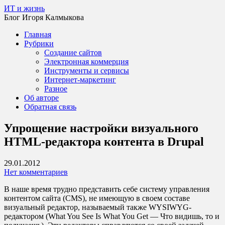
Перейти
ИТ и жизнь
к
Блог Игоря Калмыкова
содержимому
Главная
Рубрики
Создание сайтов
Электронная коммерция
Инструменты и сервисы
Интернет-маркетинг
Разное
Об авторе
Обратная связь
Упрощение настройки визуального
HTML-редактора контента в Drupal
29.01.2012
Нет комментариев
В наше время трудно представить себе систему управления
контентом сайта (CMS), не имеющую в своем составе
визуальный редактор, называемый также WYSIWYG-
редактором (What You See Is What You Get — Что видишь, то и