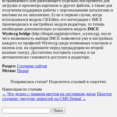
встраиваемого или работающего отдельно инструмента для
загрузки и просмотра картинок и других файлов, а также для
получения поддержки работы с персональными каталогами и
квотами на их заполнение. Если в первом случае, когда
использовался модуль CKEditor, его интеграция с IMCE
производилась в настройках модуля редактора, то теперь
необходимо дополнительно установить модуль
IMCE
Wysiwyg bridge
(http://drupal.org/project/imce_wysiwyg), после
чего возможность выбора IMCE появляется уже в настройках
каждого из профилей Wysiwyg среди возможных плагинов и
кнопок (см. на скриншоте перед предыдущим во второй
колонке снизу). Достаточно поставить галочку и он
автоматически становится доступен в редакторе.
Раздел:
Создание сайтов
Метки:
Drupal
Понравилась статья? Поделитесь ссылкой в соцсетях:
Навигация по статьям
←
Что делать с лишним местом на системном диске
Простое
создание «модуля» новостей на CMS Drupal
→
Найти: