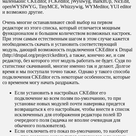
маленький: CKEditor, FCKeditor, jWysiwyg, markItUp, NicEdit,
openWYSIWYG, TinyMCE, Whizzywig, WYMeditor, YUI editor
и возможно другие.
Очень многие останавливают свой выбор на первом
редакторе из этого списка, который отличается мощным
функционалом и большим количеством возможных настроек.
При этом самым естественным шагом в этом случае кажется
необходимость скачать и установить соответствующий
модуль, дающий возможность подключения CKEditor к Drupal
(http://drupal.org/project/ckeditor), а также, конечно же, и сам
редактор, без которого этот модуль работать не будет. Судя по
статистике скачиваний, многие именно так и делают. Долгое
время и мы поступали точно также. Однако у такого способа
подключения CKEditor есть некоторые особенности, которые
со временем могу начать раздражать.
Если установить в настройках CKEditor его
подключение ко всем полям по-умолчанию, то при
установке новых модулей почти наверняка придется
возвращаться к его настройкам, чтобы внести в список
исключенных для отображения редактора полей ID
очередного поля (задачка не вполне очевидная для
обычного пользователя).
Если отключить его показ по-умолчанию, то наоборот